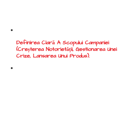
Etapele realizării unei
campanii de PR:
Evaluarea obiectivelor:
Definirea Clară A Scopului Campaniei
(creșterea Notorietății, Gestionarea Unei
Crize, Lansarea Unui Produs).
Selectarea canalelor
media:
Alegerea Publicațiilor Și Partenerilor Media
Potriviți.
Crearea conținutului:
Redactarea Comunicatelor De Presă Și A
Articolelor De Interes.