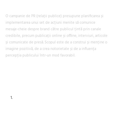
Ce este o campanie de PR?
O campanie de PR (relații publice) presupune planificarea și
implementarea unui set de acțiuni menite să comunice
mesaje-cheie despre brand către publicul țintă prin canale
credibile, precum publicații online și offline, interviuri, articole
și comunicate de presă. Scopul este de a construi și menține o
imagine pozitivă, de a crea notorietate și de a influența
percepția publicului într-un mod favorabil.
Serviciile de PR oferite de
Franc Agency:
Identificare și selecție
publicații relevante: