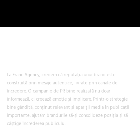
La Franc Agency, credem că reputația unui brand este
construită prin mesaje autentice, livrate prin canale de
încredere. O campanie de PR bine realizată nu doar
informează, ci creează emoție și implicare. Printr-o strategie
bine gândită, conținut relevant și apariții media în publicații
importante, ajutăm brandurile să-și consolideze poziția și să
câștige încrederea publicului.