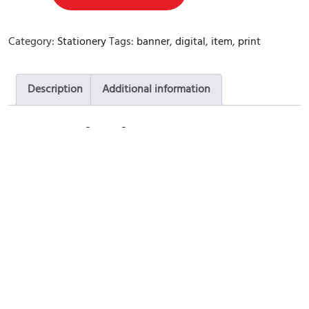
Category:
Stationery
Tags:
banner
,
digital
,
item
,
print
Description
Additional information
Description
Dicta sunt explicabo. Nemo enim ipsam voluptatem voluptas
sit odit aut fugit, sed quia consequuntur. Lorem ipsum dolor.
Aquia sit amet, elitr, sed diam nonum eirmod tempor
invidunt labore et dolore magna aliquyam.erat, sed diam
voluptua. At vero accusam et justo duo dolores et ea rebum.
Stet clitain vidunt ut labore eirmod tempor invidunt magna
aliquyam.